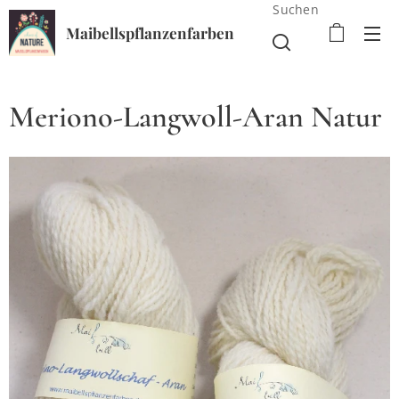
Suchen
Maibellspflanzenfarben
Meriono-Langwoll-Aran Natur