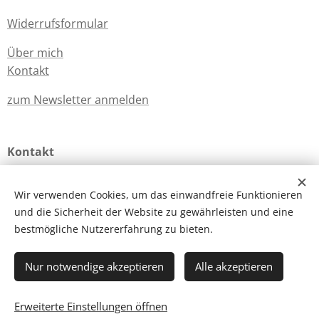
Widerrufsformular
Über mich
Kontakt
zum Newsletter anmelden
Kontakt
E-Mail:
kontakt@maibellspflanzenfarben.de
Wir verwenden Cookies, um das einwandfreie Funktionieren
Telefon:
+49(0)15125262750
und die Sicherheit der Website zu gewährleisten und eine
bestmögliche Nutzererfahrung zu bieten.
Maibellspflanzenfarben 2019 - 2026
Cookies
Nur notwendige akzeptieren
Alle akzeptieren
Zum Warenkorb hinzufügen
Erweiterte Einstellungen öffnen